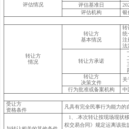
评估情况
评估基准日
2
评估机构
银
转
转让方
统
基本情况
注
法
转让方
转让方承诺
情况
转让方
关
决策文件
行为批准或备案机构
中
受让方
凡具有完全民事行为能力的
资格条件
1、.本次转让按现场现状
权交易合同》规定运离该批
与转让相关的其他条件