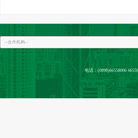
电话：(0898)66558006