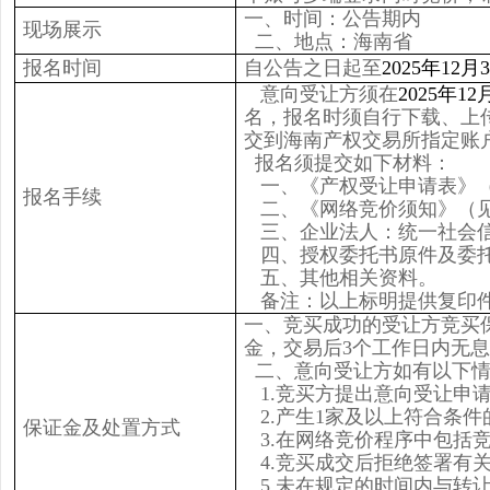
一、时间：公告期内
现场展示
二、地点：海南省
报名时间
自公告之日起至
2025年12月
意向受让方须在
2025年12
名，报名时须自行下载、上
交到海南产权交易所指定账
报名须提交如下材料：
一、《产权受让申请表》
报名手续
二、《网络竞价须知》（
三、企业法人：统一社会
四、授权委托书原件及委
五、其他相关资料。
备注：以上标明提供复印
一、竞买成功的受让方竞买
金，交易后3个工作日内无
二、意向受让方如有以下情
1.竞买方提出意向受让申
2.产生1家及以上符合条
保证金及处置方式
3.在网络竞价程序中包括
4.竞买成交后拒绝签署有
5.未在规定的时间内与转