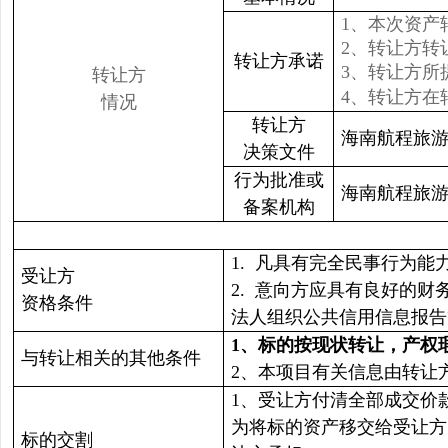
1、本次资产
2、转让方转
转让方承诺
3、转让方
转让方
4、转让方在
情况
转让方
海南航程旅游
决策文件
行为批准或
海南航程旅
备案机构
1.
凡具有完全民事行为能
受让方
2.
意向方应具有良好的财
资格条件
法人组织公共信用信息报告
1
、标的按现状转让，产权
与转让相关的其他条件
2、本项目有关信息由转让
1、受让方付清全部成交价
为将标的资产移交给受让方
标的交割