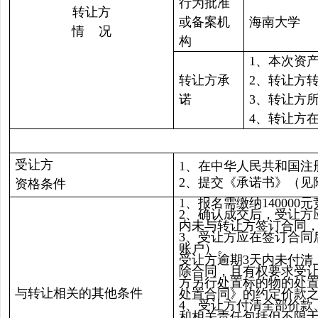
行为批准
转让方
或备案机
海南大学
情 况
构
1、本次资
转让方承
2、转让方
诺
3、转让方
4、转让方
受让方
1、在中华人民共和国注
2、提交《承诺书》（见
资格条件
1、报名需缴纳1400
2、确认成交后，受让方
内未与转让方签订合同
3、受让方应在签订合同
账户）。
受让方逾期3天内未付清
除合同，且有权要求受让
方另行处置标的物的处
与转让相关的其他条件
处置合同》的约定价款
4、受让方付清全部价款
和相关责任包括但不限