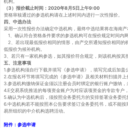
机构。
（3）报价截止时间：2020年8月5日上午9:00
资格审核通过的参选机构请在上述时间内进行一次性报价。
四、中选办法
采用一次性报价办法确定中选机构，最终中选结果将在海南产
1、确认符合资格条件要求的参选机构可在报价规定时间内网
2、若出现最低报价相同的情形，由产交所通知报价相同的机
低报价为候补机构。
3、若只有一家机构参选，如其报价符合规定，则该机构按其
五、注意事项
1.参选机构须自行下载并填写《参选申请》，填写完成后加盖
2.在报名环节将填写完成的《参选申请》及相关材料扫描并上
3.参选机构缴纳保证金须以注册会员时绑定的银行账户缴纳
4.E交易系统推送的每项资金账户为对应该项资金的专款专
5.确认为中选机构后，须按照业务委托方的安排签署业务委
6.中选机构若不能按照本公告要求签订业务委托书，或不能
易所组织的中介机构选聘活动。
附件：参选申请