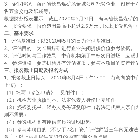
3、企业情况：海南省长昌煤矿系金城公司托管企业，创建于7
售五金交电及纸袋等。
根据财务报表显示，截止2020年5月31日，海南省长昌煤矿的资产总
4、报价要求：报价范围最高不超过2.5万元，以上报价包含
二、基本要求
1、评估基准日：以2020年5月31日为评估基准日。
2、评估目的：为长昌煤矿进行企业关闭提供价值参考依据。
3、评估时间与工作效果：中介机构须于中标次日进场，应派
4、参选资格：参选机构具有评估资质，参与本项目的资产评
三、报名截止日期及报名方式
1、报名截止日期为：2020年8月4日下午17:00，有意
上传）：
（1）填写《参选申请》（见附件）；
（2）机构营业执照副本、法定代表人身份证复印件；
（3）授权委托书、经办人身份证复印件（若法定代表人亲自
则不需要）；
（4）参选机构具有评估资质的证明材料
（5）参与本项目的（不少于2名）资产评估师近三年内无违
备注：以上标明提供复印件的均需加盖公章扫描。