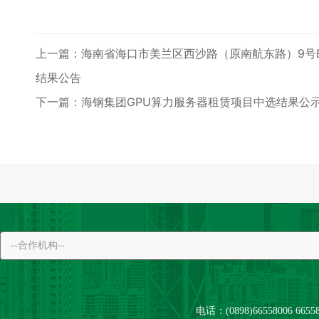
上一篇：
海南省海口市美兰区西沙路（原南航东路）9号B
结果公告
下一篇：
海钢集团GPU算力服务器租赁项目中选结果公
电话：(0898)66558006