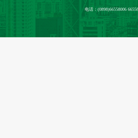
电话：(0898)66558006