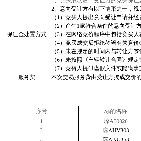
1、竞买成功后，受让方的竞买保证
2、意向受让方有以下情形之一，
（1）竞买人提出意向受让申请并经
（2）产生1家符合条件的意向受让
保证金处置方式
（3）在网络竞价程序中包括竞买人
（4）竞买成交后拒绝签署有关竞价
（5）未在规定的时间内与转让方签
（6）未按照《车辆转让合同》规定
（7）竞得人提供虚假文件或隐瞒事
服务费
本次交易服务费由受让方按成交价的2
序号
标的名称
1
琼A30828
2
琼AHV303
3
琼ANU353