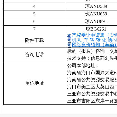
4
琼ANU589
5
琼ANU659
6
琼ANU891
7
琼BG6261
产权受让申请表（实物资
机 动 车 辆 转 让 协 议
附件下载
网络竞价须知（车辆） .
标的（报名）咨询：交易二部吴先
咨询电话
技术支持：信息部刘先生 089
公司本部地址：
海南省海口市国兴大道6
海南省公共资源交易服
单位地址
海口市美兰区大英山西
三亚市公共资源交易中
三亚市吉阳区东岸一路旅