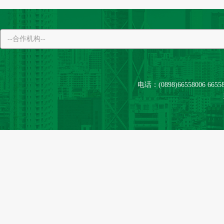
电话：(0898)66558006