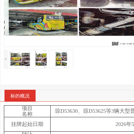
<
标的概况
项目
琼D53630、琼D53625等3
名称
挂牌起始日期
2026年