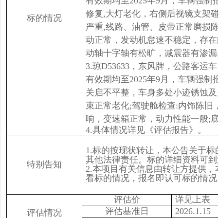
有效期均至2025年9月，车辆强
修复,大灯老化，右侧后视镜支架碰
标的情况
严重,线路、油管、皮带正常磨损
动正常，发动机怠速不稳定，存在
动轴十字轴有松旷，减震器有渗漏
3.琼D53633，东风牌，公路客
有效期均至2025年9月，车辆强
关启不平整，车身多处小迹锈蚀及
束正常老化;驾驶舱检查:内饰陈
响，变速箱正常，动力性能一般;
4.具体情况详见《评估报告》。
1.标的按现状转让，本公告关于
其他法律责任。标的详细资料可到
特别告知
2.本项目有关信息由转让方提供
看标的情况，报名即认可标的情况
评估价
详见上表
评估基准日
2026.1.15
评估情况