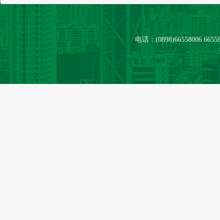
电话：(0898)66558006