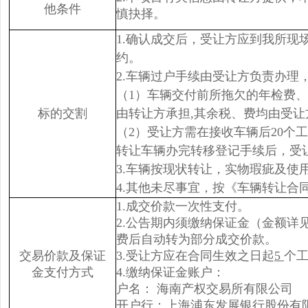
他条件
慎抉择。
1.确认成交后，受让方应到我所现
约。
2.车辆过户手续由受让方负责办理
（1）车辆交付前所拖欠的年检费
标的交割
由转让方承担,其余税、费均由受让
（2）受让方需在接收车辆后20
转让车辆办完转移登记手续后，受
3.车辆按现状转让，实物瑕疵及
4.其他未尽事宜，按《车辆转让合
1.成交价款一次性支付。
2.公告期内须缴纳保证金（金额
费后自动转为部分成交价款。
交易价款及保证
3.受让方应在合同生效之日起
5
个
金支付方式
4.缴纳保证金账户：
户名： 海南产权交易所有限公司
开户行：
上海浦东发展银行股份有