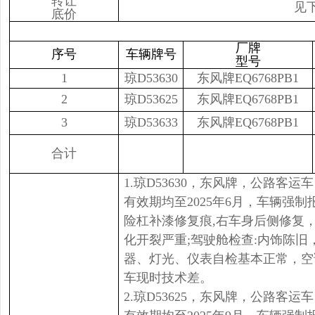
转让
见
底价
厂牌
序号
车辆牌号
型号
1
琼D53630
东风牌EQ6768PB1
2
琼D53625
东风牌EQ6768PB1
3
琼D53633
东风牌EQ6768PB1
合计
1.琼D53630，东风牌，公路客
有效期均至2025年6月，车辆强
险杠补漆修复痕,右车身后侧修复，
化开裂严重;驾驶舱检查:内饰陈
器、灯光、仪表自检基本正常，空
车现时技术差。
2.琼D53625，东风牌，公路客