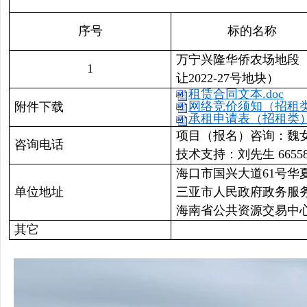
序号
标的名称
万宁兴隆华侨农场地段
1
让2022-27号地块）
租赁合同文本.doc
网络竞价须知（招租类）
附件下载
承租申请表（招租类） .
项目（报名）咨询：魏女士 6
咨询电话
技术支持：刘先生 66558
海口市国兴大道61号华
单位地址
三亚市人民政府政务服务
海南省公共资源交易中心
其它