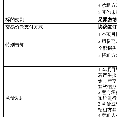
4.承租
5.其他
标的交割
足额缴纳
交易价款支付方式
协议签订
1.本项
2.租赁
特别告知
全部损失
3.招租
1.本项
若产生报
金，产交
签约情形
2.意向
竞价规则
系统进行
3.竞价
招租方签
4.竞租