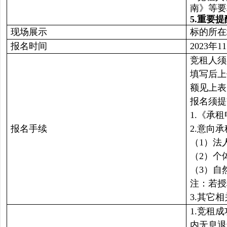
南》等要
5.
重要提
现场展示
标的所在
报名时间
2023年1
竞租人须
填写后上
额见上表
报名须提
1.《承
报名手续
2.意向
（1）法
（2）个
（3）自
注：若授
3.其它
1.竞租
内无息退