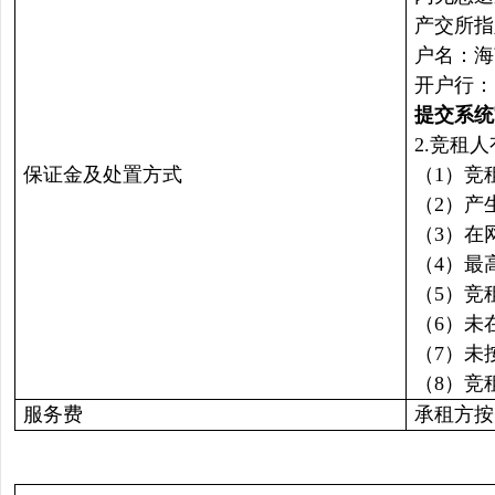
产交所指
户名：
开户行：
提交系统
2.竞租
保证金及处置方式
（1）竞
（2）产
（3）在
（4）最
（5）竞
（6）未
（7）未
（8）竞
服务费
承租方按