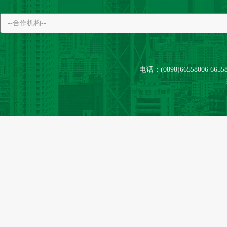
电话：(0898)66558006