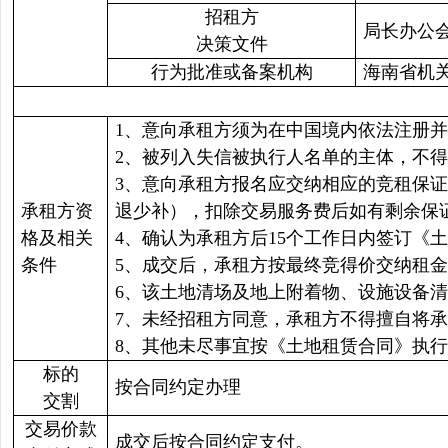
招租方
局长办公会
决策文件
行为批准或备案机构
海南省机
1、意向承租方须为在中国境内依法注册
2、被列入失信被执行人名单的主体，不
3、意向承租方报名应交纳相应的竞租保
承租方资
退少补），扣除交易服务费后如有剩余保
格及相关
4、确认为承租方后15个工作日内签订《
条件
5、成交后，承租方按最终竞得价交纳租
6、该土地清场及地上附着物、设施设备
7、未经招租方同意，承租方不得擅自将
8、其他未尽事宜按《土地租赁合同》执
标的
按合同约定办理
交割
交易价款
成交后按合同约定支付。