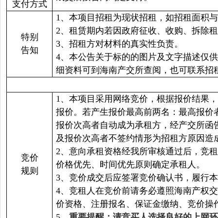
支付方式
1、本项目招租为现状招租，如招租面积
2、租赁期内若因政府征收、收购、拆除
特别
3、招租方对材料的真实性负责。
告知
4、本公告关于标的的图片及文字描述仅
细资料可到海南产交所查阅，也可联系招
1、本项目采用网络竞价，根据报价结果
报价。若产生报价最高前两名：最高报价
报价次高者自动成为承租方，经产交所函
及报价次高者不签约情形为招租方原因造
2、意向承租资格经我所审核通过后，竞
竞价
价格优先、时间优先原则确定承租人。
规则
3、竞价成交后应签署竞价确认书，履行
4、竞租人在竞价前请务必遵照海南产权交
价资格、注册报名、保证金缴纳、竞价操
5、
重要提醒：请竞买人选择良好的上网环